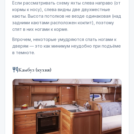
Если рассматривать схему яхты слева направо (от
кормы к носу), слева видны две двухместные
каюты. Высота потолков не везде одинаковая (над
задними каютами расположен кокпит), поэтому
спят в них ногами к корме.
Впрочем, некоторые умудряются спать ногами к
дверям — это как минимум неудобно при подъёме
в темноте.
Камбуз (кухня)